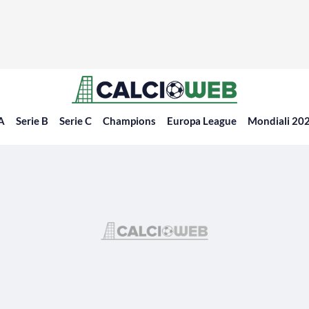
 A
Serie B
Serie C
Champions
Europa League
Mondiali 20