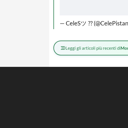
— CeleSツ ?? (@CelePista
Leggi gli articoli più recenti di
Mo