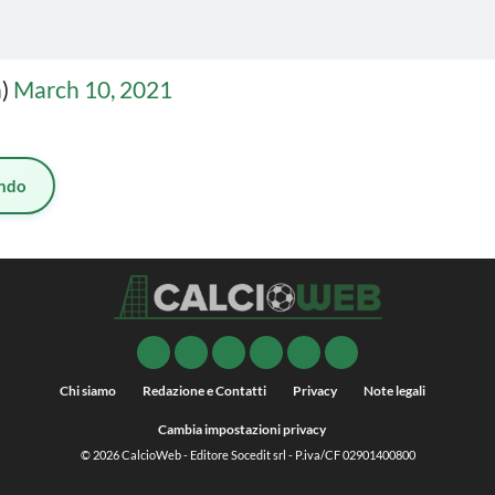
n)
March 10, 2021
ndo
Chi siamo
Redazione e Contatti
Privacy
Note legali
Cambia impostazioni privacy
© 2026
CalcioWeb
- Editore Socedit srl - P.iva/CF 02901400800