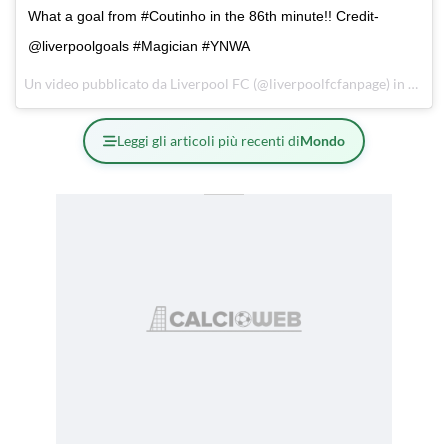
What a goal from #Coutinho in the 86th minute!! Credit-
@liverpoolgoals #Magician #YNWA
Un video pubblicato da Liverpool FC (@liverpoolfcfanpage) in data:
Leggi gli articoli più recenti di
Mondo