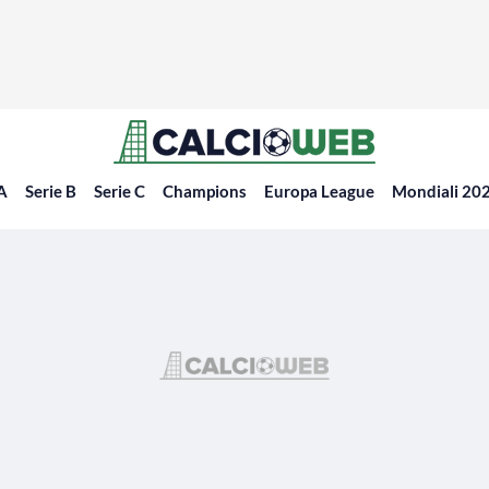
 A
Serie B
Serie C
Champions
Europa League
Mondiali 20