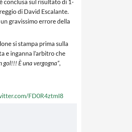
i è conclusa sul risultato di 1-
areggio di David Escalante.
o un gravissimo errore della
llone si stampa prima sulla
ta e inganna l’arbitro che
n gol!!! È una vergogna”
,
twitter.com/FD0R4ztmI8