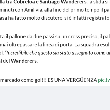
lla tra
Cobreloa e Santiago Wanderers
, la sfida s
inuti con Amilivia, alla fine del primo tempo il p
casa ha fatto molto discutere, si è infatti registrat
a il pallone da due passi su un cross preciso, il pa
 mai oltrepassare la linea di porta. La squadra esul
l.
“Incredibile che questo sia stato assegnato come u
al del
Wanderers.
aya marcado como gol!!! ES UNA VERGÜENZA
pic.