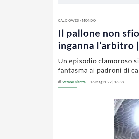
CALCIOWEB
»
MONDO
Il pallone non sfi
inganna l’arbitro
Un episodio clamoroso si 
fantasma ai padroni di c
di
Stefano Vitetta
16 Mag 2022 | 16:38