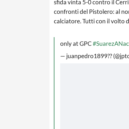
sfida vinta 5-0 contro il Cerr
confronti del Pistolero: al n
calciatore. Tutti con il volto
only at GPC
#SuarezANac
— juanpedro1899?? (@jpt