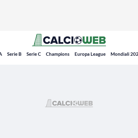
 A
Serie B
Serie C
Champions
Europa League
Mondiali 20