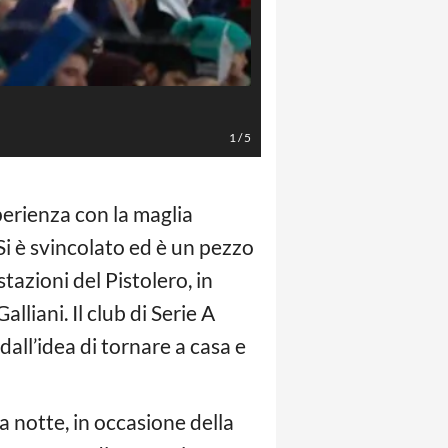
Foto di Raul Martinez / Ansa
1
/
5
perienza con la maglia
Si è svincolato ed è un pezzo
stazioni del Pistolero, in
alliani. Il club di Serie A
 dall’idea di tornare a casa e
a notte, in occasione della