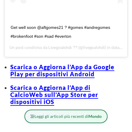
Get well soon @aftgomes21 ? #gomes #andregomes
#brokenfoot #son #sad #everton
Un post condiviso da
(@livegoalshdi) in data:
Livegoalshdi ??
4 Nov
Scarica o Aggiorna l’App da Google
Play per dispositivi Android
Scarica o Aggiorna l’App di
CalcioWeb sull’App Store per
dispositivi iOS
Leggi gli articoli più recenti di
Mondo