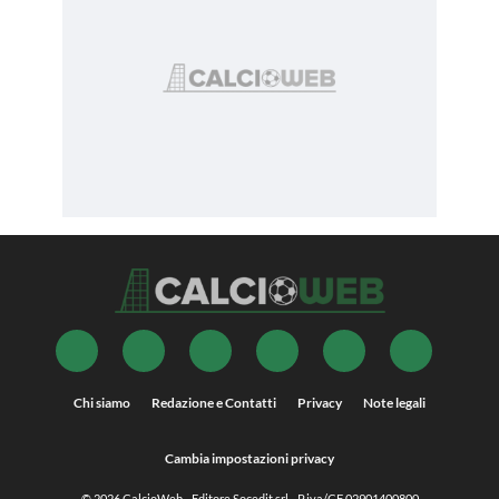
Chi siamo
Redazione e Contatti
Privacy
Note legali
Cambia impostazioni privacy
© 2026
CalcioWeb
- Editore Socedit srl - P.iva/CF 02901400800