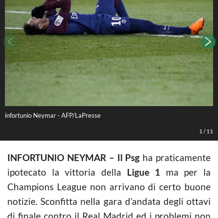
infortunio Neymar - AFP/LaPresse
A
1
/
11
INFORTUNIO NEYMAR – Il Psg
ha praticamente
ipotecato la vittoria della
Ligue 1
ma per la
Champions League non arrivano di certo buone
notizie. Sconfitta nella gara d’andata degli ottavi
di finale contro il Real Madrid ed i problemi non