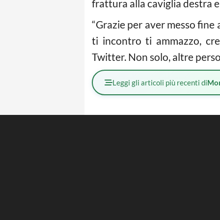
frattura alla caviglia destra 
“Grazie per aver messo fine al
ti incontro ti ammazzo, cre
Twitter. Non solo, altre pers
Leggi gli articoli più recenti di
Mo