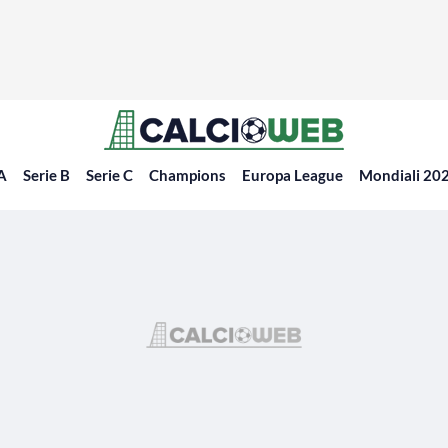
 A
Serie B
Serie C
Champions
Europa League
Mondiali 20