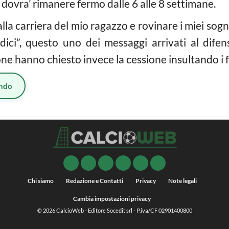
e dovra’ rimanere fermo dalle 6 alle 8 settimane.
la carriera del mio ragazzo e rovinare i miei sogni
dici”, questo uno dei messaggi arrivati al dife
one hanno chiesto invece la cessione insultando i f
ndo
Chi siamo
Redazione e Contatti
Privacy
Note legali
Cambia impostazioni privacy
© 2026
CalcioWeb
- Editore Socedit srl - P.iva/CF 02901400800