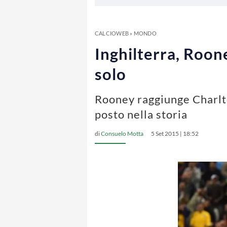
CALCIOWEB
»
MONDO
Inghilterra, Roon
solo
Rooney raggiunge Charlto
posto nella storia
di
Consuelo Motta
5 Set 2015 | 18:52