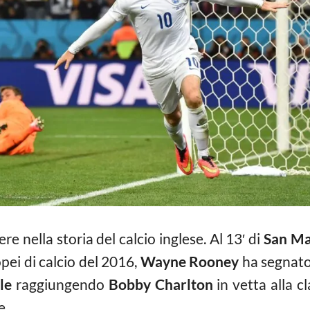
e nella storia del calcio inglese. Al 13′ di
San Ma
opei di calcio del 2016,
Wayne Rooney
ha segnato 
ale
raggiungendo
Bobby Charlton
in vetta alla cl
e.