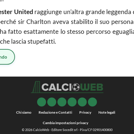
ster United
raggiunge un’altra grande leggenda de
erché sir Charlton aveva stabilito il suo person
 fatto esattamente lo stesso percorso eguaglia
che lascia stupefatti.
ndo
Chi siamo
Redazione e Contatti
Privacy
Note legali
Cambia impostazioni privacy
© 2026
CalcioWeb
- Editore Socedit srl - P.iva/CF 02901400800