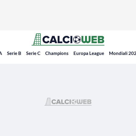
 A
Serie B
Serie C
Champions
Europa League
Mondiali 20