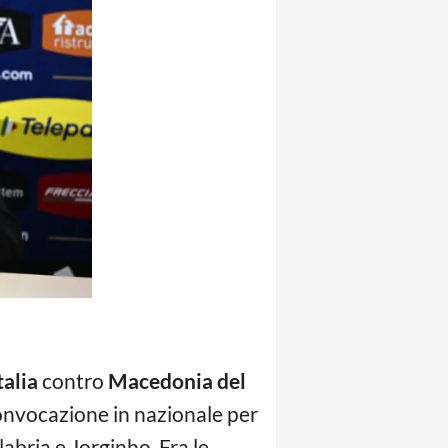
talia
contro
Macedonia del
 convocazione in nazionale per
bria e Jorginho. Fra le