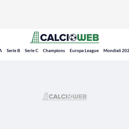
 A
Serie B
Serie C
Champions
Europa League
Mondiali 20