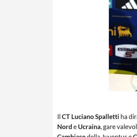
Il
CT Luciano Spalletti
ha dir
Nord
e
Ucraina
, gare valevo
Cambiaso
della Juventus e
C