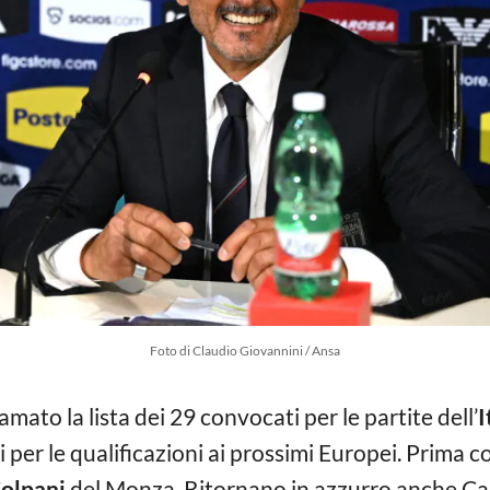
Foto di Claudio Giovannini / Ansa
amato la lista dei 29 convocati per le partite dell’
I
li per le qualificazioni ai prossimi Europei. Prima
olpani
del Monza. Ritornano in azzurro anche Cala