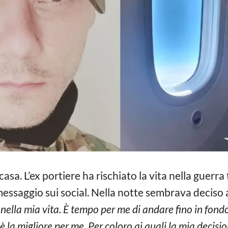
casa. L’ex portiere ha rischiato la vita nella guerra
essaggio sui social. Nella notte sembrava deciso 
nella mia vita. È tempo per me di andare fino in fond
 la migliore per me. Per coloro ai quali la mia decis