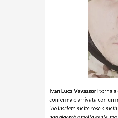
Ivan Luca Vavassori
torna a 
conferma è arrivata con un m
“ho lasciato molte cose a metà 
non piacerà a molta gente, ma è