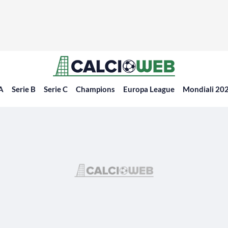
 A
Serie B
Serie C
Champions
Europa League
Mondiali 20