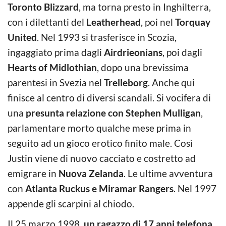
Toronto Blizzard
, ma torna presto in Inghilterra,
con i dilettanti del
Leatherhead
, poi nel
Torquay
United
. Nel 1993 si trasferisce in Scozia,
ingaggiato prima dagli
Airdrieonians
, poi dagli
Hearts of Midlothian
, dopo una brevissima
parentesi in Svezia nel
Trelleborg
. Anche qui
finisce al centro di diversi scandali. Si vocifera di
una
presunta relazione con Stephen Mulligan
,
parlamentare morto qualche mese prima in
seguito ad un gioco erotico finito male. Così
Justin viene di nuovo cacciato e costretto ad
emigrare in
Nuova Zelanda
. Le ultime avventura
con
Atlanta Ruckus e Miramar Rangers
. Nel 1997
appende gli scarpini al chiodo.
Il 25 marzo 1998,
un ragazzo di 17 anni telefona