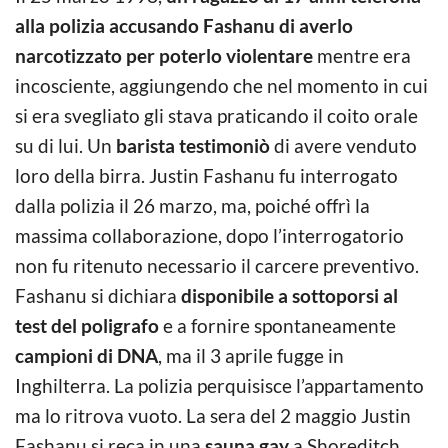
alla polizia accusando Fashanu di averlo
narcotizzato per poterlo violentare
mentre era
incosciente, aggiungendo che nel momento in cui
si era svegliato gli stava praticando il coito orale
su di lui. Un
barista testimoniò
di avere venduto
loro della birra. Justin Fashanu fu interrogato
dalla polizia il 26 marzo, ma, poiché offrì la
massima collaborazione, dopo l’interrogatorio
non fu ritenuto necessario il carcere preventivo.
Fashanu si dichiara
disponibile a sottoporsi al
test del poligrafo
e a fornire spontaneamente
campioni di DNA
, ma il 3 aprile fugge in
Inghilterra. La polizia perquisisce l’appartamento
ma lo ritrova vuoto. La sera del 2 maggio Justin
Fashanu si reca in una
sauna gay
a Shoreditch.