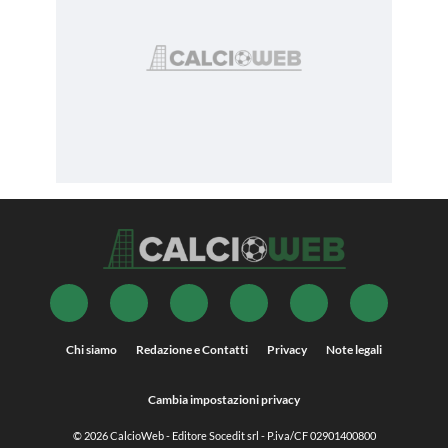
Chi siamo
Redazione e Contatti
Privacy
Note legali
Cambia impostazioni privacy
© 2026
CalcioWeb
- Editore Socedit srl - P.iva/CF 02901400800