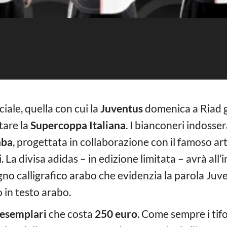
ale, quella con cui la
Juventus
domenica a Riad gi
tare la
Supercoppa Italiana
. I bianconeri indosse
aba
, progettata in collaborazione con il famoso arti
La divisa adidas – in edizione limitata – avrà all’i
no calligrafico arabo che evidenzia la parola Juve
o in testo arabo.
esemplari
che costa
250 euro
. Come sempre i tifo