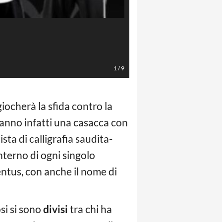
1
/
9
ocherà la sfida contro la
ranno infatti una casacca con
sta di calligrafia saudita-
nterno di ogni singolo
ntus, con anche il nome di
si si sono
divisi
tra chi ha