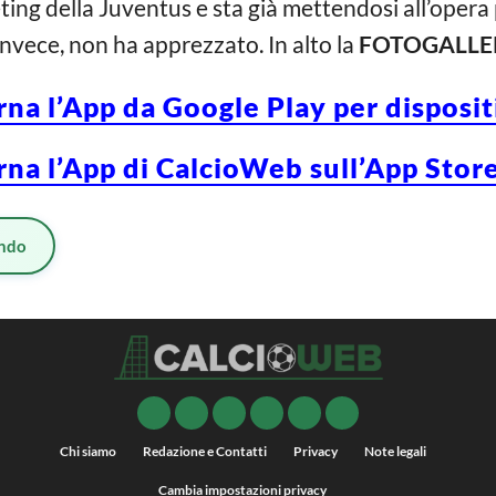
eting della Juventus e sta già mettendosi all’oper
 invece, non ha apprezzato. In alto la
FOTOGALLE
rna l’App da Google Play per disposi
rna l’App di CalcioWeb sull’App Store
ndo
Chi siamo
Redazione e Contatti
Privacy
Note legali
Cambia impostazioni privacy