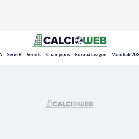
 A
Serie B
Serie C
Champions
Europa League
Mondiali 20