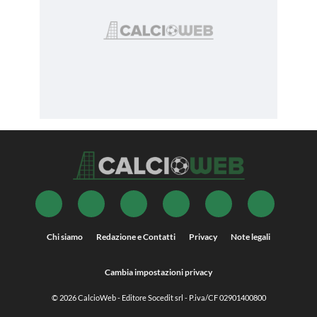
Chi siamo
Redazione e Contatti
Privacy
Note legali
Cambia impostazioni privacy
© 2026
CalcioWeb
- Editore Socedit srl - P.iva/CF 02901400800