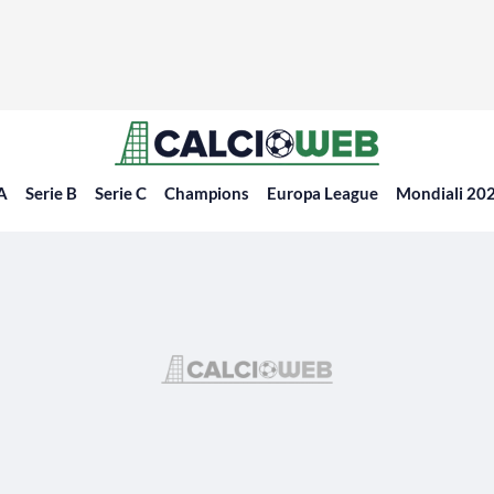
 A
Serie B
Serie C
Champions
Europa League
Mondiali 20