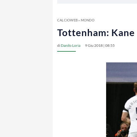
CALCIOWEB
»
MONDO
Tottenham: Kane 
di
Danilo Loria
9 Giu 2018 | 08:55