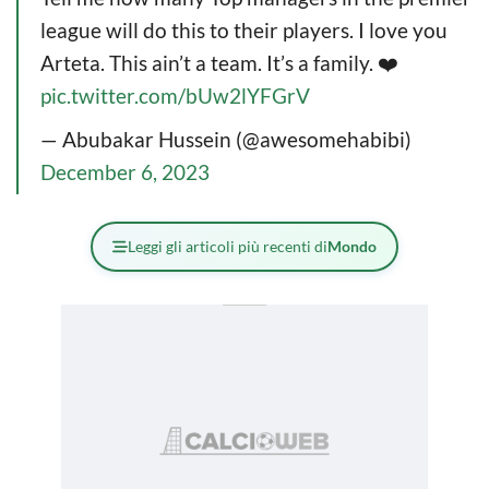
league will do this to their players. I love you
Arteta. This ain’t a team. It’s a family. ❤️
pic.twitter.com/bUw2lYFGrV
— Abubakar Hussein (@awesomehabibi)
December 6, 2023
Leggi gli articoli più recenti di
Mondo