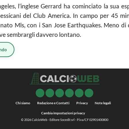
Angeles, l’inglese Gerrard ha cominciato la sua e
messicani del Club America. In campo per 45 minut
nato Mls, con i San Jose Earthquakes. Meno di 
eve sembrargli davvero lontano.
ndo
Chi siamo
Redazione e Contatti
Privacy
Note legali
Cambia impostazioni privacy
© 2026
CalcioWeb
- Editore Socedit srl - P.iva/CF 02901400800