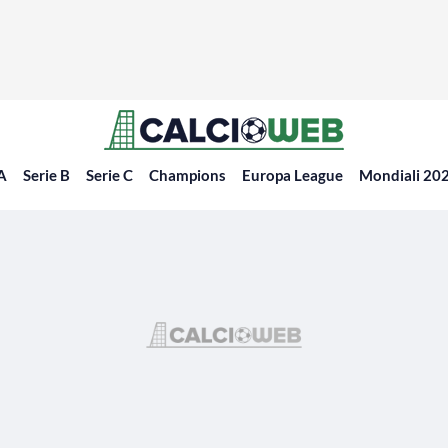
 A
Serie B
Serie C
Champions
Europa League
Mondiali 20