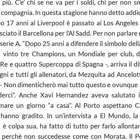
iù. C’e’ chi se ne va per i soldi, chi per non s
a compagnia. In questa stagione hanno detto addio a
 17 anni al Liverpool è passato ai Los Angeles 
sciato il Barcellona per l’Al Sadd. Per non parlar
serie A. “Dopo 25 anni a difendere il simbolo del
ha vinto tre Champions, un Mondiale per club, d
Re e quattro Supercoppa di Spagna -, arriva il dif
ni e tutti gli allenatori, da Mezquita ad Ancelot
o – Non dimenticherò mai tutto questo e ovunque a
derci”. Anche Xavi Hernandez aveva salutato
ornare un giorno “a casa”. Al Porto aspettano C
 hanno gradito. In un’intervista a El Mundo, la
 è colpa sua, ha fatto di tutto per farlo allonta
 perchè non succedesse come con Morata. Il P