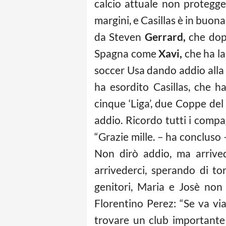
calcio
attuale non protegge p
margini, e Casillas è in buon
da Steven
Gerrard,
che dopo
Spagna come
Xavi,
che ha la
soccer Usa dando addio alla 
ha esordito Casillas, che 
cinque ‘Liga’, due Coppe del 
addio. Ricordo tutti i compag
“Grazie mille. – ha conclus
Non dirò addio, ma arrive
arrivederci, sperando di t
genitori, Maria e Josè non
Florentino Perez: “Se va via
trovare un club importante