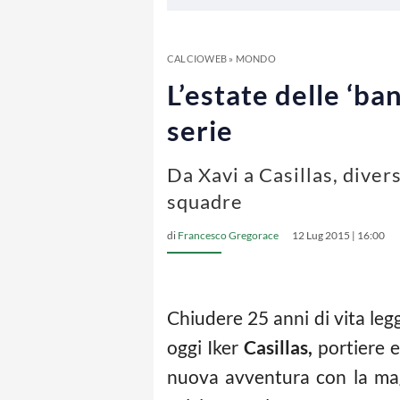
CALCIOWEB
»
MONDO
L’estate delle ‘ba
serie
Da Xavi a Casillas, diver
squadre
di
Francesco Gregorace
12 Lug 2015 | 16:00
Chiudere 25 anni di vita legg
oggi Iker
Casillas,
portiere e
nuova avventura con la magl