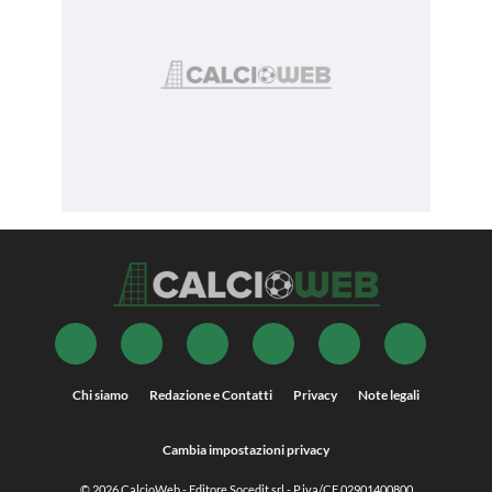
Chi siamo
Redazione e Contatti
Privacy
Note legali
Cambia impostazioni privacy
© 2026
CalcioWeb
- Editore Socedit srl - P.iva/CF 02901400800