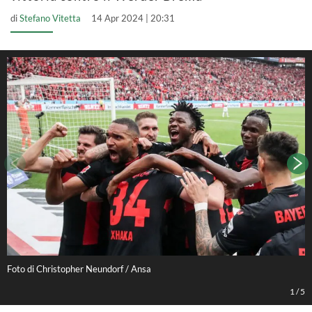
di
Stefano Vitetta
14 Apr 2024 | 20:31
Foto di Christopher Neundorf / Ansa
F
1
/
5