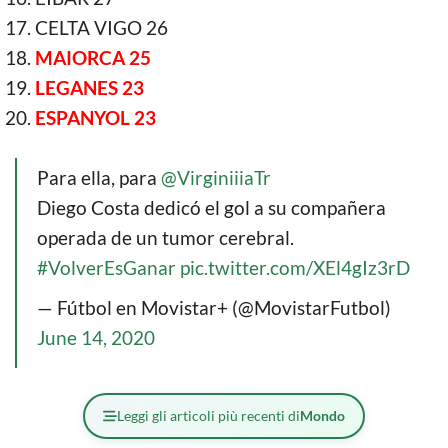
CELTA VIGO 26
MAIORCA 25
LEGANES 23
ESPANYOL 23
Para ella, para
@VirginiiiaTr
Diego Costa dedicó el gol a su compañera
operada de un tumor cerebral.
#VolverEsGanar
pic.twitter.com/XEl4gIz3rD
— Fútbol en Movistar+ (@MovistarFutbol)
June 14, 2020
Leggi gli articoli più recenti di
Mondo