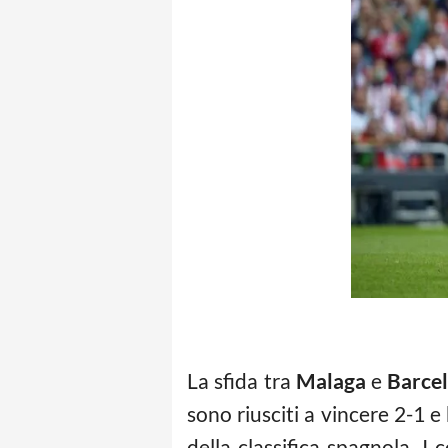
La sfida tra
Malaga
e
Barce
sono riusciti a vincere 2-1
della classifica spagnola. I