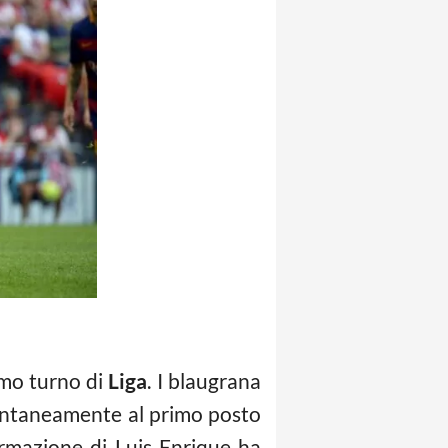
imo turno di
Liga
. I blaugrana
mentaneamente al primo posto
formazione di Luis Enrique ha