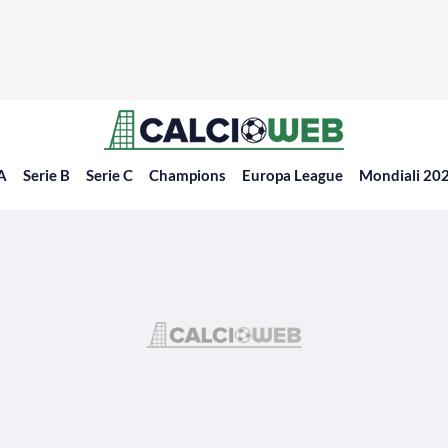
 A
Serie B
Serie C
Champions
Europa League
Mondiali 20