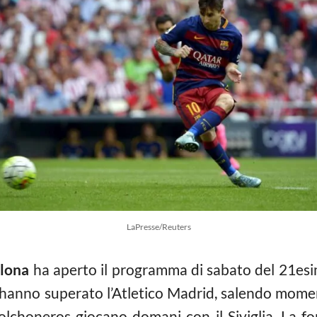
LaPresse/Reuters
llona
ha aperto il programma di sabato del 21es
 e hanno superato l’Atletico Madrid, salendo mo
 colchoneros giocano domani con il Siviglia. La 