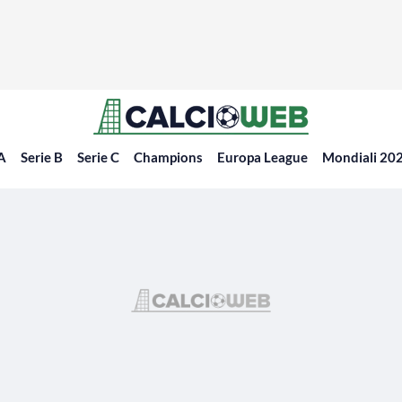
 A
Serie B
Serie C
Champions
Europa League
Mondiali 20