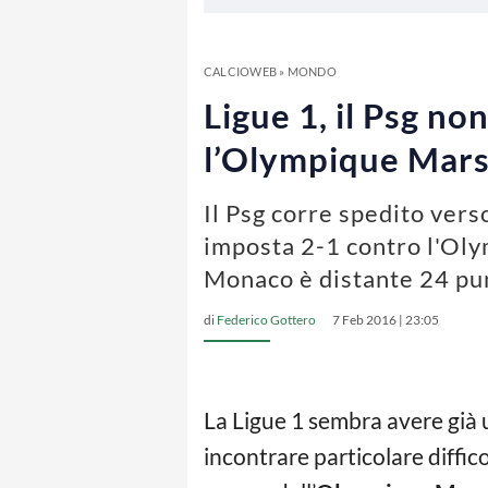
CALCIOWEB
»
MONDO
Ligue 1, il Psg no
l’Olympique Mars
Il Psg corre spedito verso
imposta 2-1 contro l'Olym
Monaco è distante 24 pu
di
Federico Gottero
7 Feb 2016 | 23:05
La Ligue 1 sembra avere già u
incontrare particolare diffic