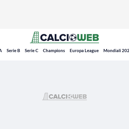
 A
Serie B
Serie C
Champions
Europa League
Mondiali 20