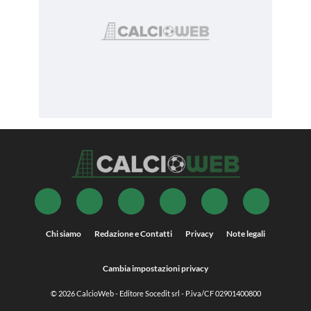
Chi siamo
Redazione e Contatti
Privacy
Note legali
Cambia impostazioni privacy
© 2026
CalcioWeb
- Editore Socedit srl - P.iva/CF 02901400800