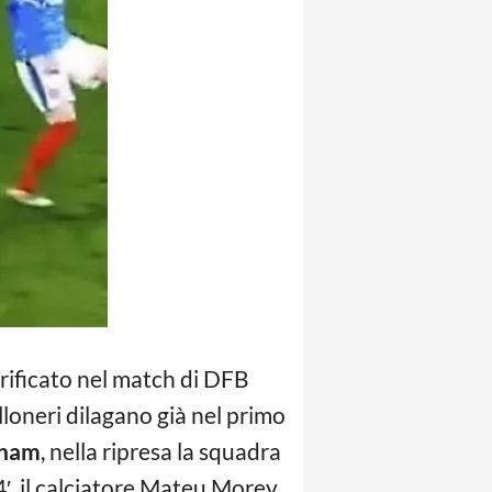
erificato nel match di DFB
ialloneri dilagano già nel primo
gham
, nella ripresa la squadra
74′, il calciatore Mateu Morey