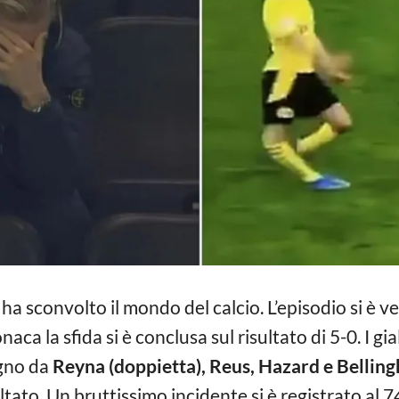
ha sconvolto il mondo del calcio. L’episodio si è v
onaca la sfida si è conclusa sul risultato di 5-0. I g
egno da
Reyna (doppietta), Reus, Hazard e Bellin
sultato. Un bruttissimo incidente si è registrato al 