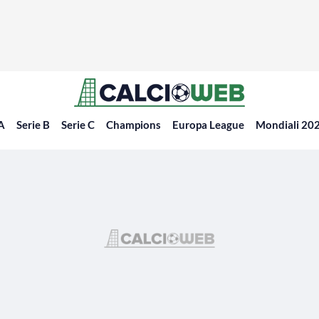
 A
Serie B
Serie C
Champions
Europa League
Mondiali 20