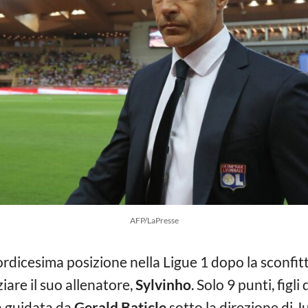
AFP/LaPresse
tordicesima posizione nella Ligue 1 dopo la sconfit
ziare il suo allenatore,
Sylvinho
. Solo 9 punti, figli
à guidata da
Gerald Baticle
sotto la direzione di