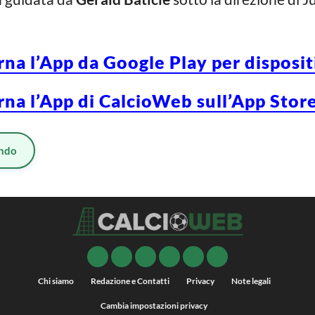
rna l’App da Google Play per disposi
rna l’App di CalcioWeb sull’App Store
ndo
Chi siamo
Redazione e Contatti
Privacy
Note legali
Cambia impostazioni privacy