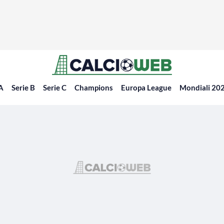
 A
Serie B
Serie C
Champions
Europa League
Mondiali 20