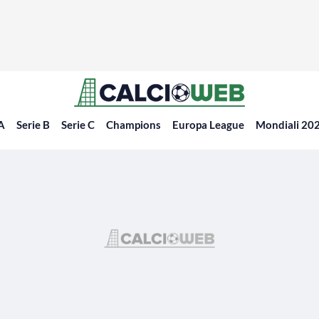
 A
Serie B
Serie C
Champions
Europa League
Mondiali 20