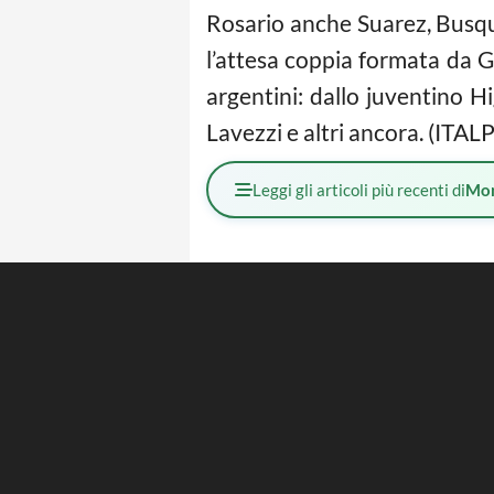
Rosario anche Suarez, Busque
l’attesa coppia formata da Ge
argentini: dallo juventino H
Lavezzi e altri ancora. (ITAL
Leggi gli articoli più recenti di
Mo