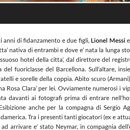
 anni di fidanzamento e due figli,
Lionel Messi
e
itta’ nativa di entrambi e dove e’ nata la lunga 
ussuoso hotel della citta’, dal direttore del regis
a del fuoriclasse del Barcellona. Sull’altare, in
atelli e sorelle della coppia. Abito scuro (Armani
lana Rosa Clara’ per lei. Ovviamente numerosi i vi
ata davanti ai fotografi prima di entrare nell’h
. Esibizione anche per la compagna di Sergio Agu
merica. Tra i presenti tanti giocatori (ex e attua
ad arrivare e’ stato Neymar, in compagnia dell