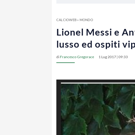
CALCIOWEB
»
MONDO
Lionel Messi e An
lusso ed ospiti vi
di
Francesco Gregorace
1 Lug 2017 | 09:33