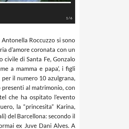
Antonella Roccuzzo (Messi)
1
/
6
 Antonella Roccuzzo si sono
storia d’amore coronata con un
tro civile di Santa Fe, Gonzalo
sieme a mamma e papa’, i figli
) per il numero 10 azulgrana,
p presenti al matrimonio, con
otel che ha ospitato l’evento
ero, la “princesita” Karina,
li) del Barcellona: secondo il
’ormai ex Juve Dani Alves. A