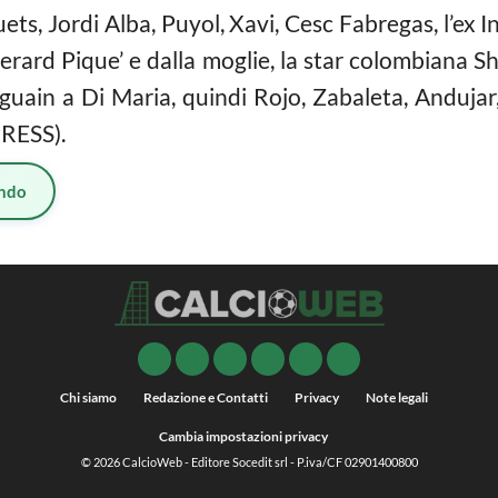
ts, Jordi Alba, Puyol, Xavi, Cesc Fabregas, l’ex I
rard Pique’ e dalla moglie, la star colombiana Sh
iguain a Di Maria, quindi Rojo, Zabaleta, Andujar
PRESS).
ndo
Chi siamo
Redazione e Contatti
Privacy
Note legali
Cambia impostazioni privacy
© 2026
CalcioWeb
- Editore Socedit srl - P.iva/CF 02901400800