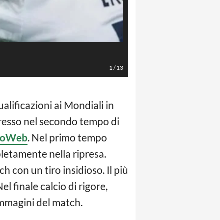
Foto di Toms Kalnins / Ansa
1
/
13
ualificazioni ai Mondiali in
gresso nel secondo tempo di
ioWeb
. Nel primo tempo
pletamente nella ripresa.
h con un tiro insidioso. Il più
l finale calcio di rigore,
immagini del match.