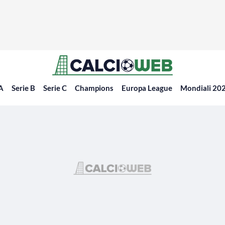
 A
Serie B
Serie C
Champions
Europa League
Mondiali 20