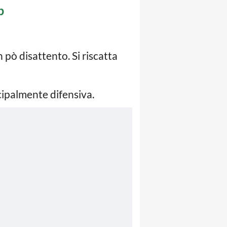
b
ò disattento. Si riscatta
cipalmente difensiva.