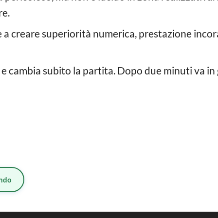
re.
 a creare superiorità numerica, prestazione incora
a e cambia subito la partita. Dopo due minuti va in 
ndo