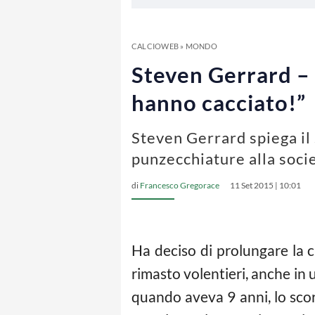
CALCIOWEB
»
MONDO
Steven Gerrard – 
hanno cacciato!”
Steven Gerrard spiega il 
punzecchiature alla soci
di
Francesco Gregorace
11 Set 2015 | 10:01
Ha deciso di prolungare la 
rimasto volentieri, anche in
quando aveva 9 anni, lo sc