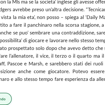
n la Mls ma se la societa’ inglese gli avesse offe
dgers avrebbe preso un’altra decisione. “Tecnic
 vista la mia eta’, non posso – spiega al ‘Daily M
ito a fare il panchinaro nella scorsa stagione, 
anche se puo’ sembrare una contraddizione, sar
possibilita’ di giocare e lavorare nello stesso te
stato prospettato solo dopo che avevo detto che s
e l’allenatore, il vice, il terzo o il quarto ma 
ff, Pascoe e Marsh, e sarebbero stati dei ruoli
sizione anche come giocatore. Potevo esser
aro e allo stesso tempo fare esperienza da allen
ndo