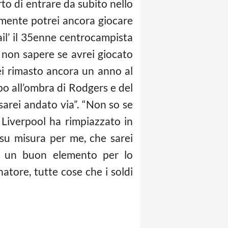
rto di entrare da subito nello
amente potrei ancora giocare
ail’ il 35enne centrocampista
a non sapere se avrei giocato
ei rimasto ancora un anno al
mpo all’ombra di Rodgers e del
arei andato via”. “Non so se
il Liverpool ha rimpiazzato in
 su misura per me, che sarei
e un buon elemento per lo
atore, tutte cose che i soldi