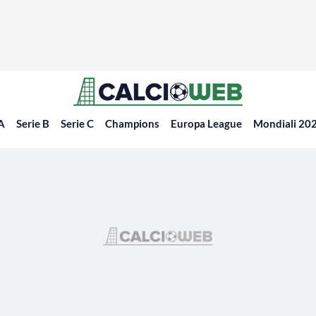
 A
Serie B
Serie C
Champions
Europa League
Mondiali 20