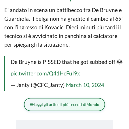
E’ andato in scena un battibecco tra De Bruyne e
Guardiola. Il belga non ha gradito il cambio al 69′
con l’ingresso di Kovacic. Dieci minuti più tardi il
tecnico si è avvicinato in panchina al calciatore
per spiegargli la situazione.
De Bruyne is PISSED that he got subbed off 😭
pic.twitter.com/Q41HcFuI9x
— Janty (@CFC_Janty)
March 10, 2024
Leggi gli articoli più recenti di
Mondo