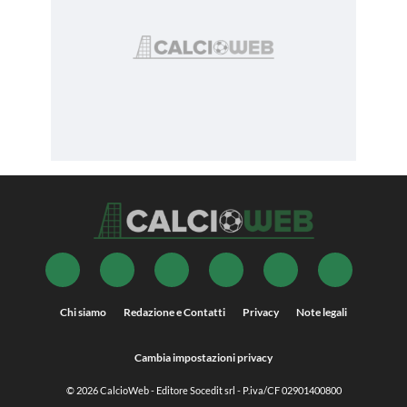
Chi siamo
Redazione e Contatti
Privacy
Note legali
Cambia impostazioni privacy
© 2026
CalcioWeb
- Editore Socedit srl - P.iva/CF 02901400800