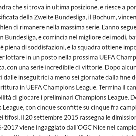
ra che si trova in ultima posizione, e riesce a por
ssificata della Zweite Bundesliga, il Bochum, vinc
hlen di rimanere nella massima serie. L’anno segu
in Bundesliga, e comincia nel migliore dei modi, 
 è piena di soddisfazioni, e la squadra ottiene impor
per lottare in un posto nella prossima UEFA Cham
, con una serie incredibile di vittorie. Dopo alcun
 dalle inseguitrici a meno sei giornate dalla fine 
ddirittura in UEFA Champions League. Termina il ca
ilità di giocare i preliminari Champions League. D
League, con cinque sconfitte su cinque fra camp
i tifosi, il 20 settembre 2015 rassegna le dimissio
016-2017 viene ingaggiato dall’OGC Nice nel campi