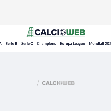
 A
Serie B
Serie C
Champions
Europa League
Mondiali 20