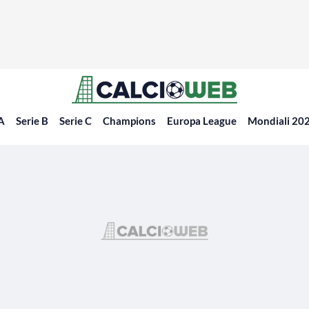
 A
Serie B
Serie C
Champions
Europa League
Mondiali 20