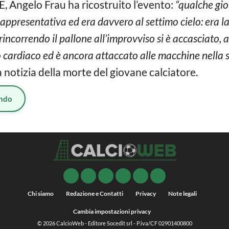
DE, Angelo Frau ha ricostruito l’evento:
“qualche gi
ppresentativa ed era davvero al settimo cielo: era la
, rincorrendo il pallone all’improvviso si è accasciato,
o cardiaco ed è ancora attaccato alle macchine nella 
la notizia della morte del giovane calciatore.
ndo
Chi siamo
Redazione e Contatti
Privacy
Note legali
Cambia impostazioni privacy
© 2026
CalcioWeb
- Editore Socedit srl - P.iva/CF 02901400800