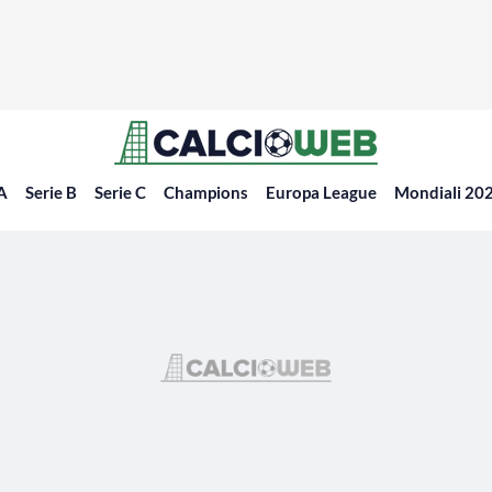
 A
Serie B
Serie C
Champions
Europa League
Mondiali 20