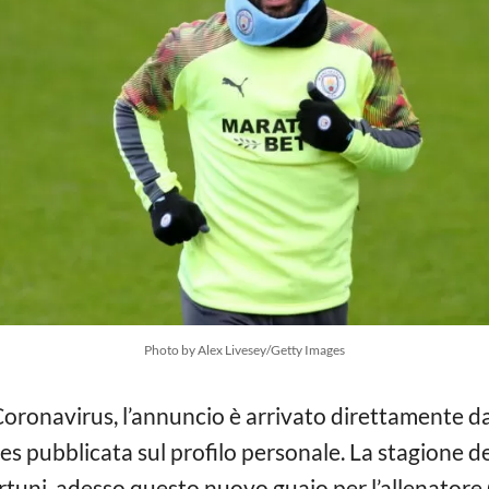
Photo by Alex Livesey/Getty Images
Coronavirus, l’annuncio è arrivato direttamente da
s pubblicata sul profilo personale. La stagione del
rtuni, adesso questo nuovo guaio per l’allenatore 