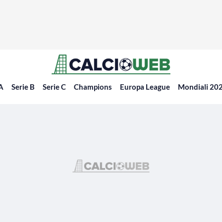
 A
Serie B
Serie C
Champions
Europa League
Mondiali 20