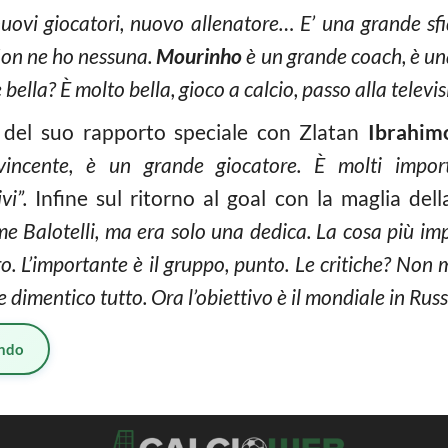
nuovi giocatori, nuovo allenatore…
E’ una grande sf
Non ne ho nessuna.
Mourinho
è un grande coach, è u
è bella? È molto bella, gioco a calcio, passo alla televi
a del suo rapporto speciale con Zlatan
Ibrahim
incente, è un grande giocatore. È molti impor
ivi”.
Infine sul ritorno al goal con la maglia del
e Balotelli, ma era solo una dedica.
La cosa più imp
o. L’importante è il gruppo, punto. Le critiche? Non m
e dimentico tutto. Ora l’obiettivo è il mondiale in Russ
ndo