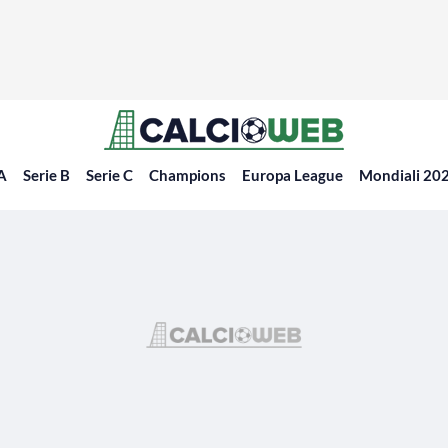
 A
Serie B
Serie C
Champions
Europa League
Mondiali 20