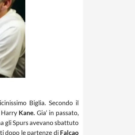
inissimo Biglia. Secondo il
r Harry
Kane.
Gia’ in passato,
 ma gli Spurs avevano sbattuto
anti dopo le partenze di
Falcao