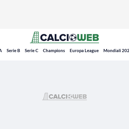
 A
Serie B
Serie C
Champions
Europa League
Mondiali 20