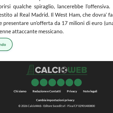
irsi qualche spiraglio, lancerebbe l’offensiva.
restito al Real Madrid. Il West Ham, che dovra’ 
presentare un’offerta da 17 milioni di euro (una
 27enne attaccante messicano.
ndo
Chi siamo
Redazione e Contatti
Privacy
Note legali
Cambia impostazioni privacy
© 2026
CalcioWeb
- Editore Socedit srl - P.iva/CF 02901400800