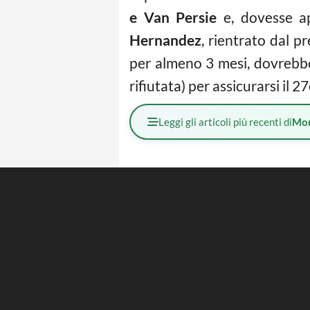
e Van Persie
e, dovesse apr
Hernandez
, rientrato dal p
per almeno 3 mesi, dovrebbe 
rifiutata) per assicurarsi il
Leggi gli articoli più recenti di
Mo