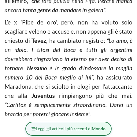
all’emiro,
“che farà pulizia nella Fifa. Perché manca
ancora tanta gente da mandare in galera”
.
L’e x ‘Pibe de oro’, però, non ha voluto solo
scagliare veleno e accuse e, non appena gli è stato
chiesto di
Tevez
, ha cambiato registro:
“Lo amo, è
un idolo. I tifosi del Boca e tutti gli argentini
dovrebbero ringraziarlo in eterno per aver deciso di
tornare. Nessuno è in grado d’indossare la maglia
numero 10 del Boca meglio di lui”,
ha assicurato
Maradona, che si sciolto in elogi per l’attaccante
che alla
Juventus
rimpiangono più che mai.
“Carlitos è semplicemente straordinario. Darei un
braccio per poterci giocare insieme”.
Leggi gli articoli più recenti di
Mondo