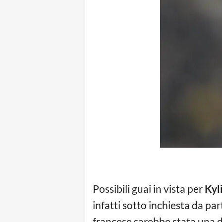
Possibili guai in vista per
Kyl
infatti sotto inchiesta da pa
francese sarebbe stata una d