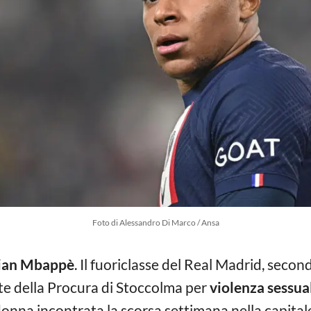
Foto di Alessandro Di Marco / Ansa
ian Mbappè
. Il fuoriclasse del Real Madrid, seco
rte della Procura di Stoccolma per
violenza sessua
onna incontrata la scorsa settimana nella capitale