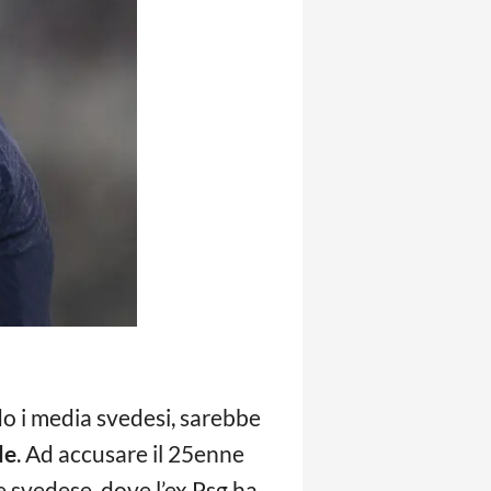
ndo i media svedesi, sarebbe
le
. Ad accusare il 25enne
 svedese, dove l’ex Psg ha