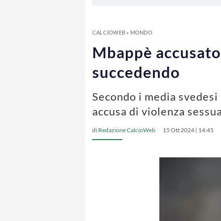
CALCIOWEB
»
MONDO
Mbappè accusato d
succedendo
Secondo i media svedesi 
accusa di violenza sessu
di
Redazione CalcioWeb
15 Ott 2024 | 14:45