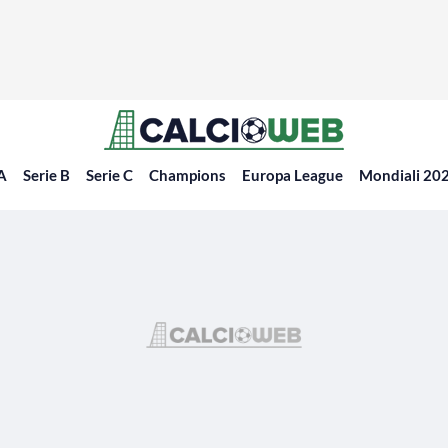
 A
Serie B
Serie C
Champions
Europa League
Mondiali 20