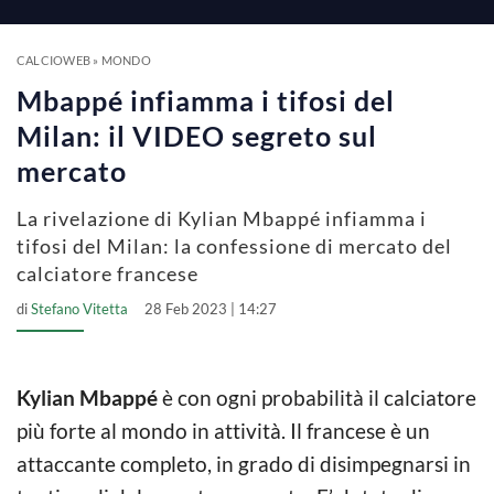
a
y
CALCIOWEB
»
MONDO
Mbappé infiamma i tifosi del
V
Milan: il VIDEO segreto sul
mercato
i
La rivelazione di Kylian Mbappé infiamma i
tifosi del Milan: la confessione di mercato del
d
calciatore francese
di
Stefano Vitetta
28 Feb 2023 | 14:27
e
o
Kylian Mbappé
è con ogni probabilità il calciatore
più forte al mondo in attività. Il francese è un
attaccante completo, in grado di disimpegnarsi in