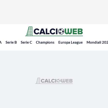
 A
Serie B
Serie C
Champions
Europa League
Mondiali 20