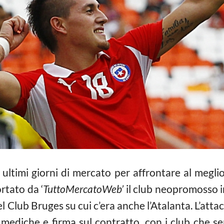
 ultimi giorni di mercato per affrontare al meglio
rtato da ‘
TuttoMercatoWeb’
il club neopromosso in
el Club Bruges su cui c’era anche l’Atalanta. L’atta
e mediche e firma sul contratto, con i club che 