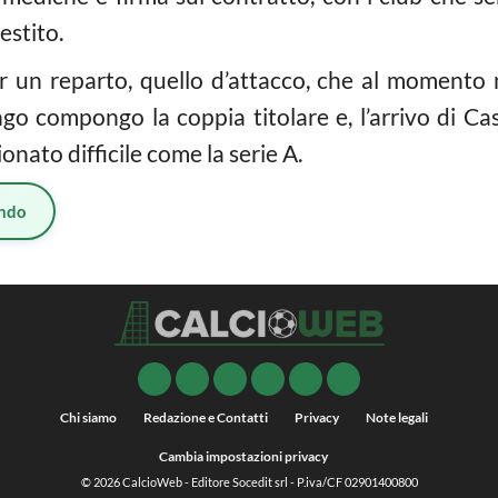
estito.
r un reparto, quello d’attacco, che al momento no
go compongo la coppia titolare e, l’arrivo di Ca
nato difficile come la serie A.
ndo
Chi siamo
Redazione e Contatti
Privacy
Note legali
Cambia impostazioni privacy
© 2026
CalcioWeb
- Editore Socedit srl - P.iva/CF 02901400800