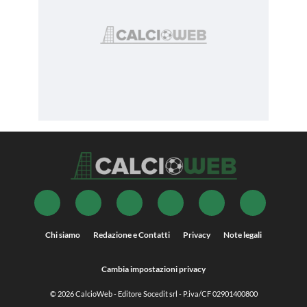
Chi siamo
Redazione e Contatti
Privacy
Note legali
Cambia impostazioni privacy
© 2026
CalcioWeb
- Editore Socedit srl - P.iva/CF 02901400800