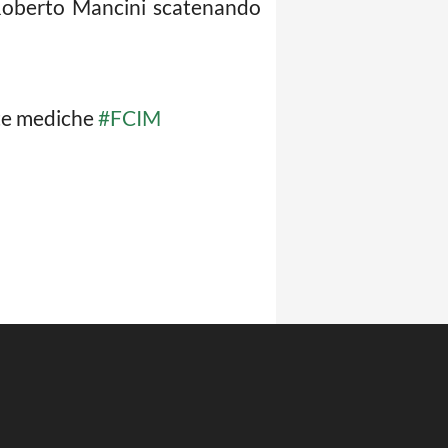
i Roberto Mancini scatenando
ite mediche
#FCIM