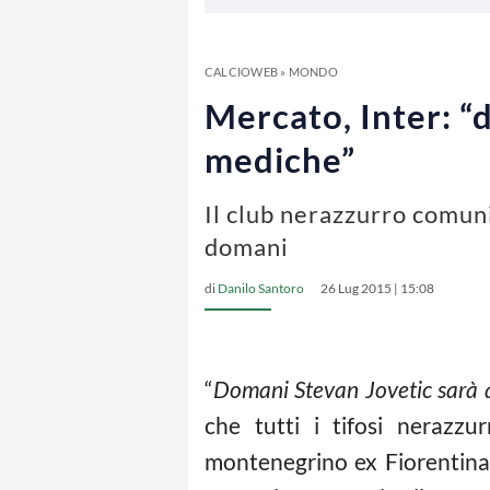
CALCIOWEB
»
MONDO
Mercato, Inter: “d
mediche”
Il club nerazzurro comuni
domani
di
Danilo Santoro
26 Lug 2015 | 15:08
“
Domani Stevan Jovetic sarà a 
che tutti i tifosi nerazz
montenegrino ex Fiorentina t