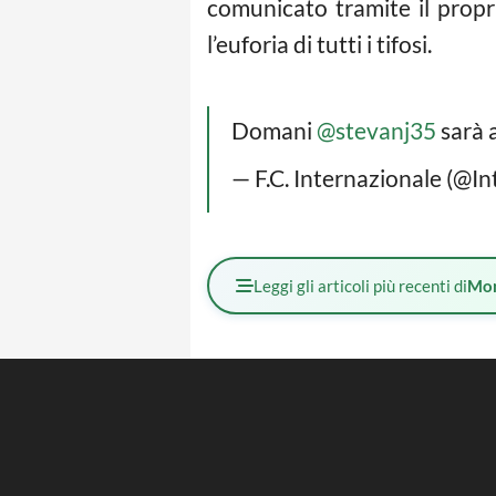
comunicato tramite il propr
l’euforia di tutti i tifosi.
Domani
@stevanj35
sarà a
— F.C. Internazionale (@In
Leggi gli articoli più recenti di
Mo