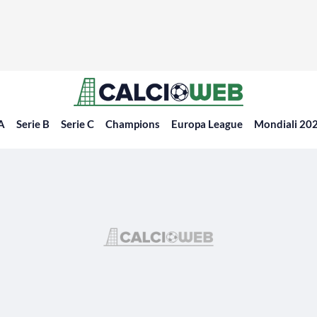
 A
Serie B
Serie C
Champions
Europa League
Mondiali 20