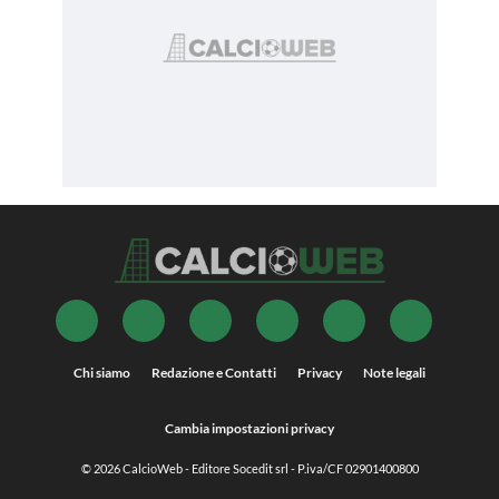
Chi siamo
Redazione e Contatti
Privacy
Note legali
Cambia impostazioni privacy
© 2026
CalcioWeb
- Editore Socedit srl - P.iva/CF 02901400800