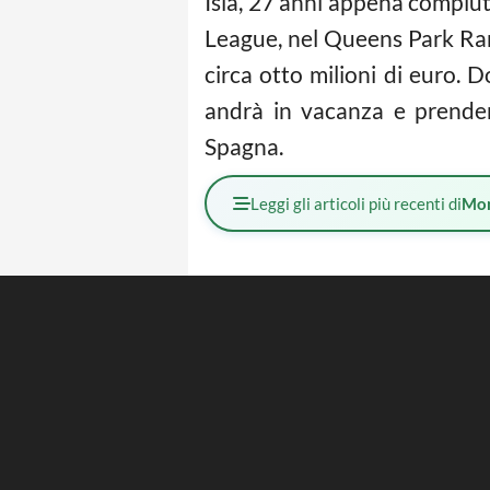
Isla, 27 anni appena compiut
League, nel Queens Park Rang
circa otto milioni di euro. D
andrà in vacanza e prender
Spagna.
Leggi gli articoli più recenti di
Mo