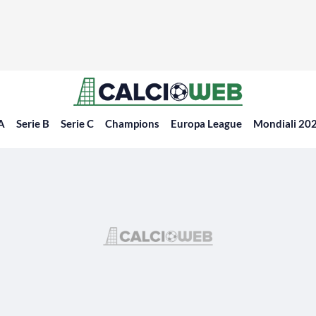
 A
Serie B
Serie C
Champions
Europa League
Mondiali 20