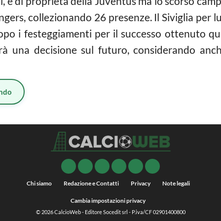
i, è di proprietà della Juventus ma lo scorso cam
ers, collezionando 26 presenze. Il Siviglia per lu
opo i festeggiamenti per il successo ottenuto que
à una decisione sul futuro, considerando anche
ndo
Chi siamo
Redazione e Contatti
Privacy
Note legali
Cambia impostazioni privacy
© 2026
CalcioWeb
- Editore Socedit srl - P.iva/CF 02901400800