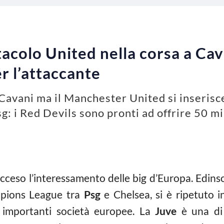
acolo United nella corsa a Cav
r l’attaccante
a Cavani ma il Manchester United si inseri
sg: i Red Devils sono pronti ad offrire 50 mi
acceso l’interessamento delle big d’Europa. Edin
mpions League tra
Psg
e Chelsea, si è ripetuto 
ù importanti società europee. La
Juve
è una di 