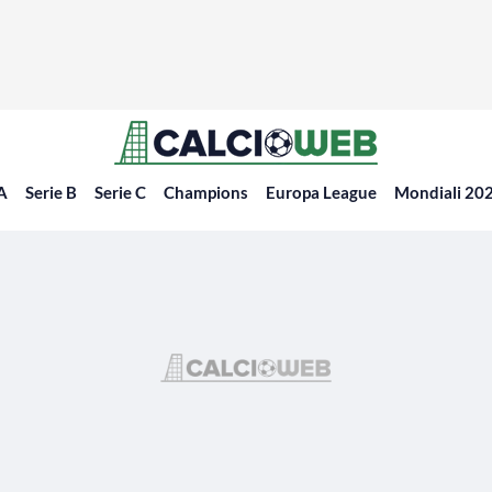
 A
Serie B
Serie C
Champions
Europa League
Mondiali 20