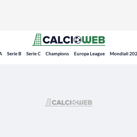
 A
Serie B
Serie C
Champions
Europa League
Mondiali 20