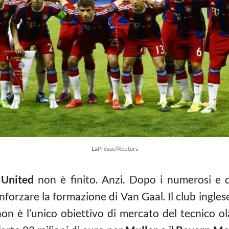
LaPresse/Reuters
 United
non è finito. Anzi. Dopo i numerosi e co
forzare la formazione di Van Gaal. Il club ingles
on è l’unico obiettivo di mercato del tecnico o