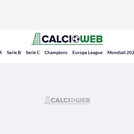
 A
Serie B
Serie C
Champions
Europa League
Mondiali 20