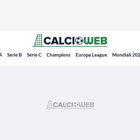
 A
Serie B
Serie C
Champions
Europa League
Mondiali 20