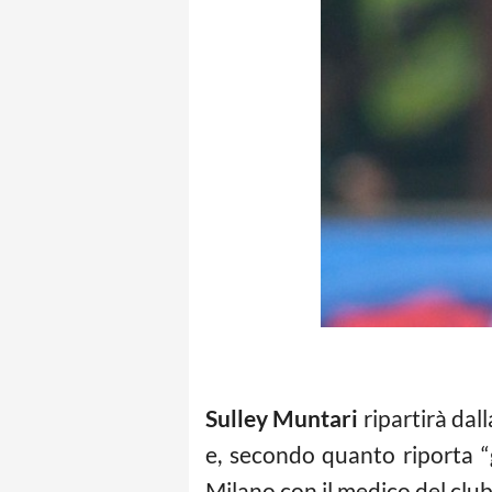
Sulley Muntari
ripartirà dal
e, secondo quanto riporta “g
Milano con il medico del club