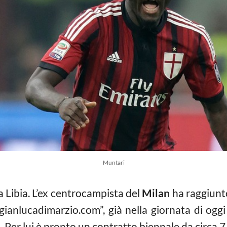
Muntari
la Libia. L’ex centrocampista del
Milan
ha raggiunto
ianlucadimarzio.com”, già nella giornata di oggi
. Per lui è pronto un contratto biennale da circa 7 